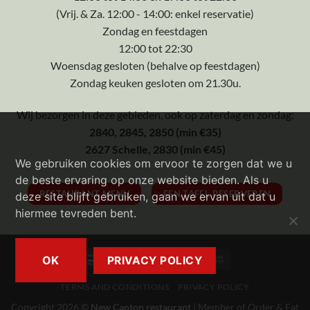
(Vrij. & Za. 12:00 - 14:00: enkel reservatie)
Zondag en feestdagen
12:00 tot 22:30
Woensdag gesloten (behalve op feestdagen)
Zondag keuken gesloten om 21.30u.
Wij bezorgen in deze gebieden, ook op zaterdag en zondag:
2840, 2845, 2850 (min €35)
2627 Schelle, 2830 (min €45)
We gebruiken cookies om ervoor te zorgen dat we u
de beste ervaring op onze website bieden. Als u
RESTAURANT MENU
EEN TAFEL RESERVEREN
deze site blijft gebruiken, gaan we ervan uit dat u
hiermee tevreden bent.
Bancontact
Visa
MasterCard
Cash
OK
PRIVACY POLICY
On
TERMS AND CONDITIONS
PRIVACY POLICY
Delivery
Copyright 2026 ©
New Canton restaurant
| Member of
Order & Eat