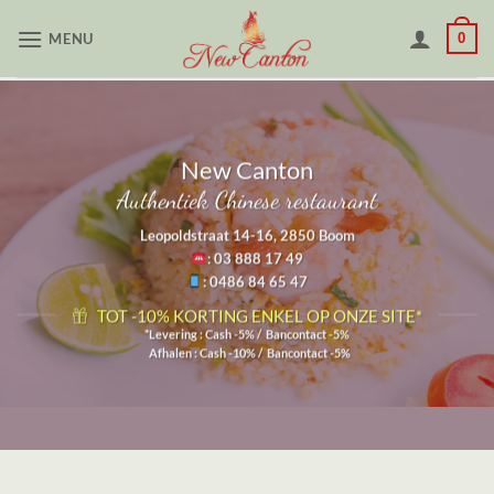
Skip
MENU
0
to
content
New Canton
Authentiek Chinese restaurant
Leopoldstraat 14-16, 2850 Boom
: 03 888 17 49
: 0486 84 65 47
TOT -10% KORTING ENKEL OP ONZE SITE*
*Levering : Cash -5% / Bancontact -5%
Afhalen : Cash -10% / Bancontact -5%