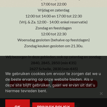
17:00 tot 22:00
Vrijdag en zaterdag
12:00 tot 14:00 en 17:00 tot 22:30
(Vrij. & Za. 12:00 - 14:00: enkel reservatie)
Zondag en feestdagen
12:00 tot 22:30
Woensdag gesloten (behalve op feestdagen)
Zondag keuken gesloten om 21.30u.
Wij bezorgen in deze gebieden, ook op zaterdag en zondag:
2840, 2845, 2850 (min €35)
2627 Schelle, 2830 (min €45)
We gebruiken cookies om ervoor te zorgen dat we u
de beste ervaring op onze website bieden. Als u
RESTAURANT MENU
EEN TAFEL RESERVEREN
deze site blijft gebruiken, gaan we ervan uit dat u
hiermee tevreden bent.
Bancontact
Visa
MasterCard
Cash